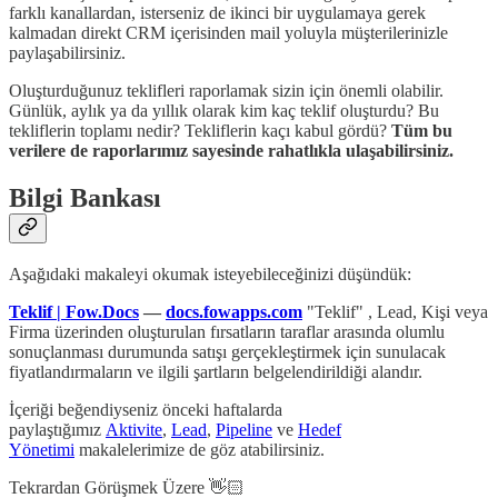
farklı kanallardan, isterseniz de ikinci bir uygulamaya gerek
kalmadan direkt CRM içerisinden mail yoluyla müşterilerinizle
paylaşabilirsiniz.
Oluşturduğunuz teklifleri raporlamak sizin için önemli olabilir.
Günlük, aylık ya da yıllık olarak kim kaç teklif oluşturdu? Bu
tekliflerin toplamı nedir? Tekliflerin kaçı kabul gördü?
Tüm bu
verilere de raporlarımız sayesinde rahatlıkla ulaşabilirsiniz.
Bilgi Bankası
Aşağıdaki makaleyi okumak isteyebileceğinizi düşündük:
Teklif | Fow.Docs
—
docs.fowapps.com
"Teklif" , Lead, Kişi veya
Firma üzerinden oluşturulan fırsatların taraflar arasında olumlu
sonuçlanması durumunda satışı gerçekleştirmek için sunulacak
fiyatlandırmaların ve ilgili şartların belgelendirildiği alandır.
İçeriği beğendiyseniz önceki haftalarda
paylaştığımız
Aktivite
,
Lead
,
Pipeline
ve
Hedef
Yönetimi
makalelerimize de göz atabilirsiniz.
Tekrardan Görüşmek Üzere 👋🏻