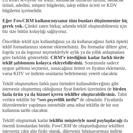
ürünü, adedini, müşteri bilgilerini, talep edilen ücreti ve KDV
bilgilerini içermelidir.
Eğer FowCRM kullanıcısıysanız tüm bunları düşünmenize hiç
gerek yok.
Çünkü zaten birkaç adımda teklif oluşturabilmeniz için
biz size bütün kolaylığı sağlıyoruz.
Öncelikle teklif için kullandığınız ya da kullanacağınız farklı tipteki
teklif formatlarınızı sisteme eklemelisiniz. Bu formatlar dillere göre,
logolu ya da logosuz seçenekleriyle aylık ya da yıllık anlaşmalara
göre farklılık gösterebilir.
CRM’e istediğiniz kadar farklı türde
teklif şablonunu kolayca ekleyebilirsiniz.
Sonrasında sadece
uygun şablonu seçmeniz, sunacağınız ürünü ve fiyatını eklemeniz,
varsa KDV ve indirim oranlarını belirlemeniz yeterli olacaktır.
Teklif oluştururken farklı para birimleri kullanabileceğiniz gibi
isterseniz oluşturmuş olduğunuz fiyat listeleri üzerinden de
birden
fazla ürün ya da hizmet içeren teklifler oluşturabilirsiniz.
Tabii
verilen teklifin bir
“son geçerlilik tarihi”
de olmalıdır. Fiyatlarda
düzenlemeler yapılması istenebilir ama nihai teklifin de bir son
kullanma tarihi olacaktır.
Teklifi oluşturmak kadar
teklifin müşteriyle nasıl paylaşılacağı
da
önemli konulardan biridir. FowCRM’de oluşturduğunuz teklifleri
isterseniz çıktı alıp fiziki olarak, dilerseniz bilgisayarınıza indirip