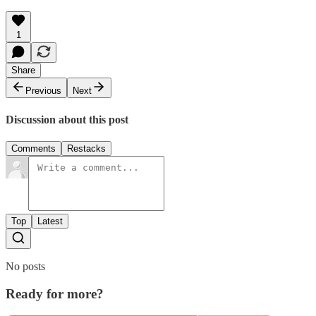
1
Share
Previous
Next
Discussion about this post
Comments
Restacks
Top
Latest
No posts
Ready for more?