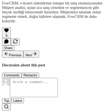
FowCRM, e-ticaret sistemlerine entegre bir satış otomasyonudur.
Müşteri analizi, uçtan uca satış yönetimi ve segmentasyon gibi
birçok özelliği bünyesinde barındırır. Müşterinizi tanımak onları
segmente etmek, doğru kitlelere ulaşmak, FowCRM ile daha
kolaydır.
6
Share
Previous
Next
Discussion about this post
Comments
Restacks
Top
Latest