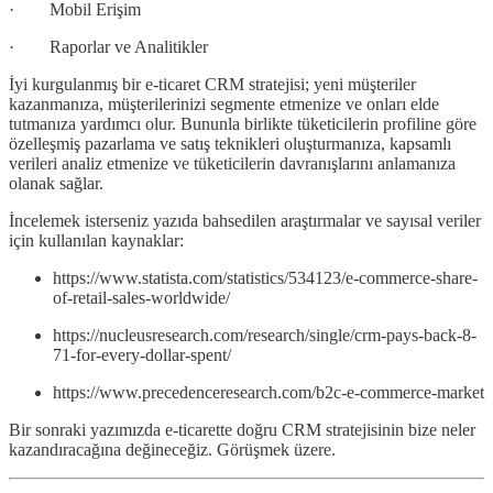
· Mobil Erişim
· Raporlar ve Analitikler
İyi kurgulanmış bir e-ticaret CRM stratejisi; yeni müşteriler
kazanmanıza, müşterilerinizi segmente etmenize ve onları elde
tutmanıza yardımcı olur. Bununla birlikte tüketicilerin profiline göre
özelleşmiş pazarlama ve satış teknikleri oluşturmanıza, kapsamlı
verileri analiz etmenize ve tüketicilerin davranışlarını anlamanıza
olanak sağlar.
İncelemek isterseniz yazıda bahsedilen araştırmalar ve sayısal veriler
için kullanılan kaynaklar:
https://www.statista.com/statistics/534123/e-commerce-share-
of-retail-sales-worldwide/
https://nucleusresearch.com/research/single/crm-pays-back-8-
71-for-every-dollar-spent/
https://www.precedenceresearch.com/b2c-e-commerce-market
Bir sonraki yazımızda e-ticarette doğru CRM stratejisinin bize neler
kazandıracağına değineceğiz. Görüşmek üzere.