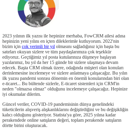
2023 yılının ilk yazısı ile hepinize merhaba, FowCRM ailesi adına
hepinizin yeni yılını en içten dileklerimle kutluyorum. 2022'nin
bizim için
çok verimli bir yıl
olmasını sağladığınız için başta bu
satırları okuyan sizlere ve tüm paydaşlarımıza çok teşekkür
ediyoruz. Geçtiğimiz yıl posta kutularınıza düşmeye başlayan
yazılarımız, bu yıl da her 15 günde bir sizlere ulaşmaya devam
edecek. Başta CRM olmak üzere, odağında müşteri olan konuları
derinlemesine incelemeye ve sizlere anlatmaya çalışacağız. Bu yılın
ilk yazısı pandemi sonrası dönemin en önemli konularından biri olan
e-ticaret... Bu bültende sizlerle, E-ticaret sistemleri için CRM'in
neden "olmazsa olmaz" olduğunu incelemeye çalışacağız. Hepinize
iyi okumalar dilerim.
Güncel veriler, COVID-19 pandemisinin dünya genelindeki
tüketicilerin alışveriş alışkanlıklarını değiştirdiğini ve bu değişikliğin
kalıcı olduğunu gösteriyor. Statista'ya göre, 2025 yılına kadar
perakendede online satışların değeri, toplam perakende satışların
dörtte birini oluşturacak.