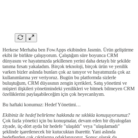
Herkese Merhaba ben FowApps ekibinden Jasmin. Ürün geliştirme
ekibi ile birlikte çalışıyorum. Çalıştığım süre boyunca CRM
dünyasını ve hayatımızda şekillenen yerini daha detaylı bir şekilde
tanıma fırsatı yakaladım. Birçok teknoloji, birçok ürün ve yenilik
varken bizler aslında bunları çok az tanıyor ve hayatımızda çok az
kullanımlarına yer veriyoruz. Bugün bu platformda sizlerle
buluştuğum, CRM düyasının zengin içerikleri, Satış yönetimi ve
müşteri ilişkileri yönetimindeki yenilikleri ve bitmek bilmeyen CRM
özelliklerini paylaşabileceğim için çok heyecanlıyım.
Bu haftaki konumuz: Hedef Yönetimi…
Ekibiniz ile hedef belirleme hakkında ne sıklıkla konuşuyorsunuz?
Çok fazla yönetici için bu konuşmalar, devam eden bir diyalogdan
ziyade, üç-dört ayda bir hedefe "ulaşıldı" veya "ulaşılamadı"
şeklinde işaretlenecek bir kutucuktan ibarettir. Yani aslında
hedeflerden çok çıktılarına odaklanıyoruz. Sonuç olarak da