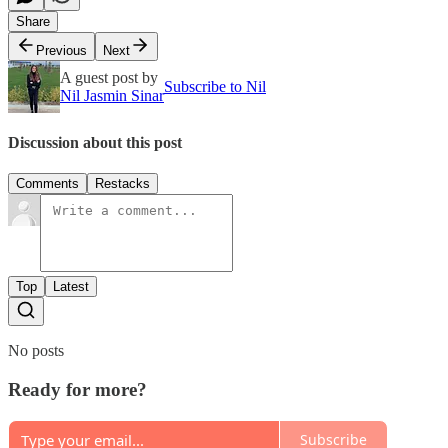
Share
Previous
Next
A guest post by
Subscribe to Nil
Nil Jasmin Sinar
Discussion about this post
Comments
Restacks
Top
Latest
No posts
Ready for more?
Subscribe