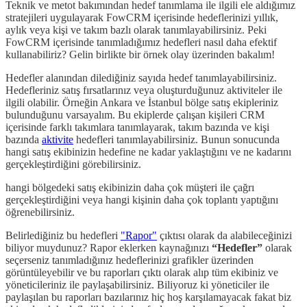
Teknik ve metot bakımından hedef tanımlama ile ilgili ele aldığımız
stratejileri uygulayarak FowCRM içerisinde hedeflerinizi yıllık,
aylık veya kişi ve takım bazlı olarak tanımlayabilirsiniz. Peki
FowCRM içerisinde tanımladığımız hedefleri nasıl daha efektif
kullanabiliriz? Gelin birlikte bir örnek olay üzerinden bakalım!
Hedefler alanından dilediğiniz sayıda hedef tanımlayabilirsiniz.
Hedefleriniz satış fırsatlarınız veya oluşturduğunuz aktiviteler ile
ilgili olabilir. Örneğin Ankara ve İstanbul bölge satış ekipleriniz
bulunduğunu varsayalım. Bu ekiplerde çalışan kişileri CRM
içerisinde farklı takımlara tanımlayarak, takım bazında ve kişi
bazında
aktivite
hedefleri tanımlayabilirsiniz. Bunun sonucunda
hangi satış ekibinizin hedefine ne kadar yaklaştığını ve ne kadarını
gerçekleştirdiğini görebilirsiniz.
hangi bölgedeki satış ekibinizin daha çok müşteri ile çağrı
gerçekleştirdiğini veya hangi kişinin daha çok toplantı yaptığını
öğrenebilirsiniz.
Belirlediğiniz bu hedefleri
"Rapor"
çıktısı olarak da alabileceğinizi
biliyor muydunuz? Rapor eklerken kaynağınızı
“Hedefler”
olarak
seçerseniz tanımladığınız hedeflerinizi grafikler üzerinden
görüntüleyebilir ve bu raporları çıktı olarak alıp tüm ekibiniz ve
yöneticileriniz ile paylaşabilirsiniz. Biliyoruz ki yöneticiler ile
paylaşılan bu raporları bazılarınız hiç hoş karşılamayacak fakat biz