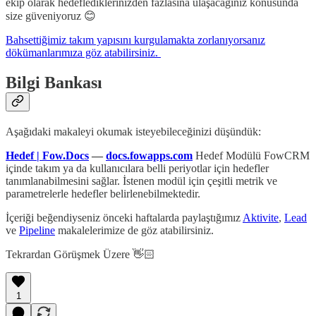
ekip olarak hedeflediklerinizden fazlasına ulaşacağınız konusunda
size güveniyoruz 😊
Bahsettiğimiz takım yapısını kurgulamakta zorlanıyorsanız
dökümanlarımıza göz atabilirsiniz.
Bilgi Bankası
Aşağıdaki makaleyi okumak isteyebileceğinizi düşündük:
Hedef | Fow.Docs
—
docs.fowapps.com
Hedef Modülü FowCRM
içinde takım ya da kullanıcılara belli periyotlar için hedefler
tanımlanabilmesini sağlar. İstenen modül için çeşitli metrik ve
parametrelerle hedefler belirlenebilmektedir.
İçeriği beğendiyseniz önceki haftalarda paylaştığımız
Aktivite
,
Lead
ve
Pipeline
makalelerimize de göz atabilirsiniz.
Tekrardan Görüşmek Üzere 👋🏻
1