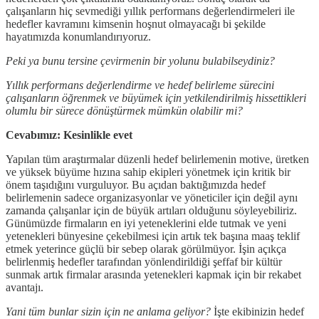
çalışanların hiç sevmediği yıllık performans değerlendirmeleri ile
hedefler kavramını kimsenin hoşnut olmayacağı bi şekilde
hayatımızda konumlandırıyoruz.
Peki ya bunu tersine çevirmenin bir yolunu bulabilseydiniz?
Yıllık performans değerlendirme ve hedef belirleme sürecini
çalışanların öğrenmek ve büyümek için yetkilendirilmiş hissettikleri
olumlu bir sürece dönüştürmek mümkün olabilir mi?
Cevabımız: Kesinlikle evet
Yapılan tüm araştırmalar düzenli hedef belirlemenin motive, üretken
ve yüksek büyüme hızına sahip ekipleri yönetmek için kritik bir
önem taşıdığını vurguluyor. Bu açıdan baktığımızda hedef
belirlemenin sadece organizasyonlar ve yöneticiler için değil aynı
zamanda çalışanlar için de büyük artıları olduğunu söyleyebiliriz.
Günümüzde firmaların en iyi yeteneklerini elde tutmak ve yeni
yetenekleri bünyesine çekebilmesi için artık tek başına maaş teklif
etmek yeterince güçlü bir sebep olarak görülmüyor. İşin açıkça
belirlenmiş hedefler tarafından yönlendirildiği şeffaf bir kültür
sunmak artık firmalar arasında yetenekleri kapmak için bir rekabet
avantajı.
Yani tüm bunlar sizin için ne anlama geliyor?
İşte ekibinizin hedef