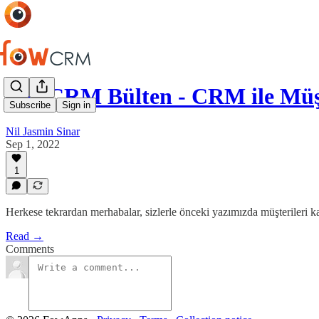
FowCRM Bülten - CRM ile Müşt
Subscribe
Sign in
Nil Jasmin Sinar
Sep 1, 2022
1
Herkese tekrardan merhabalar, sizlerle önceki yazımızda müşterileri 
Read →
Comments