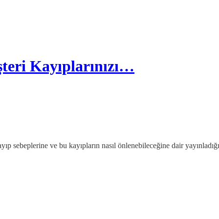
eri Kayıplarınızı…
kayıp sebeplerine ve bu kayıpların nasıl önlenebileceğine dair yayınla