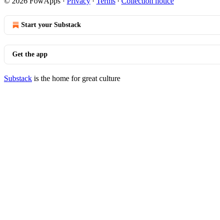
© 2026 FowApps
·
Privacy
∙
Terms
∙
Collection notice
Start your Substack
Get the app
Substack
is the home for great culture