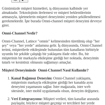
Günümüzde müşteri hizmetleri, iş dünyasının kalbinde yer
almaktadır. Teknolojinin ilerlemesi ve müşteri beklentilerinin
artmasıyla, işletmelerin müşteri deneyimini yeniden şekillendirmesi
gerekmektedir. İşte burada Omni-channel müşteri deneyimi devreye
girer.
Omni-Channel Nedir?
Omni-Channel, Latince "omnis" kelimesinden türetilmiş olup "her
şey" veya "her yerde" anlamına gelir. İş dünyasında, Omni-Channel
terimi, müşterilerle etkileşimde bulunulan tüm kanalların birbiriyle
uyumlu bir şekilde çalıştığı bir yaklaşımı ifade eder. Bu, bir
müşterinin bir markayla etkileşime girdiği her noktada, deneyimin
tutarlı ve kesintisiz olmasını sağlamayı amaçlar.
Müşteri Deneyiminde Omni-Channel Nasıl Kullanılır?
Kanal Bağımsız Deneyim:
Omni-Channel yaklaşımı,
müşterinin markayla etkileşime girdiği her kanalda aynı
deneyimi yaşamasını sağlar. İster mağazada, ister web
sitesinde, ister mobil uygulamada olsun, deneyim değişmez.
Veri Entegrasyonu:
Müşteri verileri, tüm kanallar arasında
paylaşılır, böylece müşteri geçmişi ve tercihleri her yerde