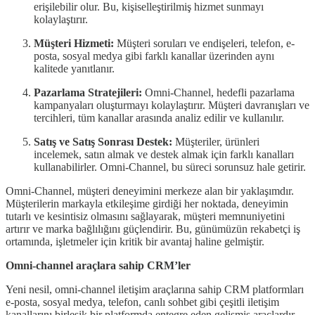
erişilebilir olur. Bu, kişiselleştirilmiş hizmet sunmayı
kolaylaştırır.
Müşteri Hizmeti:
Müşteri soruları ve endişeleri, telefon, e-
posta, sosyal medya gibi farklı kanallar üzerinden aynı
kalitede yanıtlanır.
Pazarlama Stratejileri:
Omni-Channel, hedefli pazarlama
kampanyaları oluşturmayı kolaylaştırır. Müşteri davranışları ve
tercihleri, tüm kanallar arasında analiz edilir ve kullanılır.
Satış ve Satış Sonrası Destek:
Müşteriler, ürünleri
incelemek, satın almak ve destek almak için farklı kanalları
kullanabilirler. Omni-Channel, bu süreci sorunsuz hale getirir.
Omni-Channel, müşteri deneyimini merkeze alan bir yaklaşımdır.
Müşterilerin markayla etkileşime girdiği her noktada, deneyimin
tutarlı ve kesintisiz olmasını sağlayarak, müşteri memnuniyetini
artırır ve marka bağlılığını güçlendirir. Bu, günümüzün rekabetçi iş
ortamında, işletmeler için kritik bir avantaj haline gelmiştir.
Omni-channel araçlara sahip CRM’ler
Yeni nesil, omni-channel iletişim araçlarına sahip CRM platformları
e-posta, sosyal medya, telefon, canlı sohbet gibi çeşitli iletişim
kanallarını birleşik bir platformda entegre eden gelişmiş araçlardır.