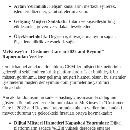
Artan Verimlilik:
İletişim kanallarını merkezileştirerek,
işlemleri düzenler, yanıt sürelerini azaltır.
Gelişmiş Müşteri Sadakati:
Tutarlı ve kişiselleştirilmiş
etkileşimler, güven ve sadakati teşvik eder.
Ölçeklenebilirlik:
Değişen iş ihtiyaçlarına uyum sağlar,
ölçeklenebilirlik ve esneklik sağlar.
McKinsey'in "Customer Care in 2022 and Beyond"
Raporundan Veriler
Omnichannel araçlarla donatılmış CRM’ler müşteri hizmetlerinin
geleceğini şekillendiren kritik platformlardır. İster bütünleşik bir
müşteri görünümü, ister gelişmiş müşteri hizmeti olsun, bu sistemler
işletmelerin müşteri deneyimini dönüştürmelerine yardımcı
olmaktadır.
Ancak, bu dönüşümün sadece başlangıç aşamasında olduğunu
gösteren önemli veriler de bulunmaktadır. McKinsey'in "Customer
Care in 2022 and Beyond" raporundan alınan veriler, bu alandaki
mevcut durumu ve gelecekteki fırsatları ortaya koymaktadır:
Dijital Müşteri Hizmetleri Kapasitesi Yatırımları:
Dijital
platformların sadece %12'si yüksek derecede entegre