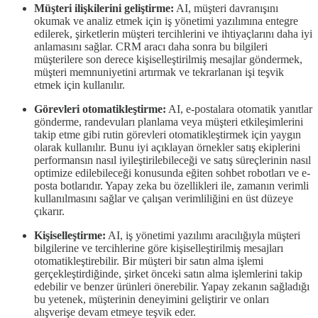
Müşteri ilişkilerini geliştirme:
AI, müşteri davranışını
okumak ve analiz etmek için iş yönetimi yazılımına entegre
edilerek, şirketlerin müşteri tercihlerini ve ihtiyaçlarını daha iyi
anlamasını sağlar. CRM aracı daha sonra bu bilgileri
müşterilere son derece kişiselleştirilmiş mesajlar göndermek,
müşteri memnuniyetini artırmak ve tekrarlanan işi teşvik
etmek için kullanılır.
Görevleri otomatikleştirme:
AI, e-postalara otomatik yanıtlar
gönderme, randevuları planlama veya müşteri etkileşimlerini
takip etme gibi rutin görevleri otomatikleştirmek için yaygın
olarak kullanılır. Bunu iyi açıklayan örnekler satış ekiplerini
performansın nasıl iyileştirilebileceği ve satış süreçlerinin nasıl
optimize edilebileceği konusunda eğiten sohbet robotları ve e-
posta botlarıdır. Yapay zeka bu özellikleri ile, zamanın verimli
kullanılmasını sağlar ve çalışan verimliliğini en üst düzeye
çıkarır.
Kişiselleştirme:
AI, iş yönetimi yazılımı aracılığıyla müşteri
bilgilerine ve tercihlerine göre kişiselleştirilmiş mesajları
otomatikleştirebilir. Bir müşteri bir satın alma işlemi
gerçekleştirdiğinde, şirket önceki satın alma işlemlerini takip
edebilir ve benzer ürünleri önerebilir. Yapay zekanın sağladığı
bu yetenek, müşterinin deneyimini geliştirir ve onları
alışverişe devam etmeye teşvik eder.