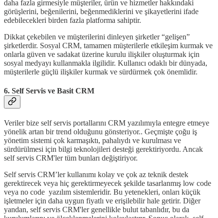
daha fazla girmesiyle müşteriler, ürün ve hizmetler hakkındaki
görüşlerini, beğenilerini, beğenmediklerini ve şikayetlerini ifade
edebilecekleri birden fazla platforma sahiptir.
Dikkat çekebilen ve müşterilerini dinleyen şirketler “gelişen”
şirketlerdir. Sosyal CRM, tamamen müşterilerle etkileşim kurmak ve
onlarla güven ve sadakat üzerine kurulu ilişkiler oluşturmak için
sosyal medyayı kullanmakla ilgilidir. Kullanıcı odaklı bir dünyada,
müşterilerle güçlü ilişkiler kurmak ve sürdürmek çok önemlidir.
6. Self Servis ve Basit CRM
Veriler bize self servis portallarını CRM yazılımıyla entegre etmeye
yönelik artan bir trend olduğunu gönsteriyor.. Geçmişte çoğu iş
yönetim sistemi çok karmaşıktı, pahalıydı ve kurulması ve
sürdürülmesi için bilgi teknolojileri desteği gerektiriyordu. Ancak
self servis CRM'ler tüm bunları değiştiriyor.
Self servis CRM’ler kullanımı kolay ve çok az teknik destek
gerektirecek veya hiç gerektirmeyecek şekilde tasarlanmış low code
veya no code yazılım sistemleridir. Bu yetenekleri, onları küçük
işletmeler için daha uygun fiyatlı ve erişilebilir hale getirir. Diğer
yandan, self servis CRM'ler genellikle bulut tabanlıdır, bu da