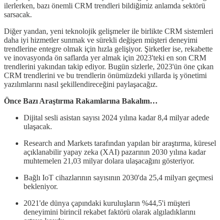
ilerlerken, bazı önemli CRM trendleri bildiğimiz anlamda sektörü
sarsacak.
Diğer yandan, yeni teknolojik gelişmeler ile birlikte CRM sistemleri
daha iyi hizmetler sunmak ve sürekli değişen müşteri deneyimi
trendlerine entegre olmak için hızla gelişiyor. Şirketler ise, rekabette
ve inovasyonda ön saflarda yer almak için 2023'teki en son CRM
trendlerini yakından takip ediyor. Bugün sizlerle, 2023'ün öne çıkan
CRM trendlerini ve bu trendlerin önümüzdeki yıllarda iş yönetimi
yazılımlarını nasıl şekillendireceğini paylaşacağız.
Önce Bazı Araştırma Rakamlarına Bakalım…
Dijital sesli asistan sayısı 2024 yılına kadar 8,4 milyar adede
ulaşacak.
Research and Markets tarafından yapılan bir araştırma, küresel
açıklanabilir yapay zeka (XAI) pazarının 2030 yılına kadar
muhtemelen 21,03 milyar dolara ulaşacağını gösteriyor.
Bağlı IoT cihazlarının sayısının 2030'da 25,4 milyarı geçmesi
bekleniyor.
2021'de dünya çapındaki kuruluşların %44,5'i müşteri
deneyimini birincil rekabet faktörü olarak algıladıklarını