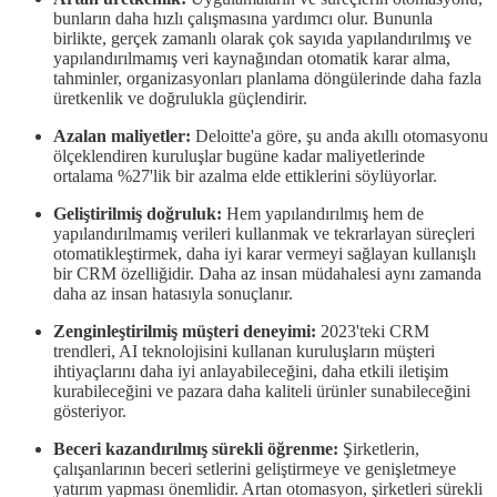
bunların daha hızlı çalışmasına yardımcı olur. Bununla
birlikte, gerçek zamanlı olarak çok sayıda yapılandırılmış ve
yapılandırılmamış veri kaynağından otomatik karar alma,
tahminler, organizasyonları planlama döngülerinde daha fazla
üretkenlik ve doğrulukla güçlendirir.
Azalan maliyetler:
Deloitte'a göre, şu anda akıllı otomasyonu
ölçeklendiren kuruluşlar bugüne kadar maliyetlerinde
ortalama %27'lik bir azalma elde ettiklerini söylüyorlar.
Geliştirilmiş doğruluk:
Hem yapılandırılmış hem de
yapılandırılmamış verileri kullanmak ve tekrarlayan süreçleri
otomatikleştirmek, daha iyi karar vermeyi sağlayan kullanışlı
bir CRM özelliğidir. Daha az insan müdahalesi aynı zamanda
daha az insan hatasıyla sonuçlanır.
Zenginleştirilmiş müşteri deneyimi:
2023'teki CRM
trendleri, AI teknolojisini kullanan kuruluşların müşteri
ihtiyaçlarını daha iyi anlayabileceğini, daha etkili iletişim
kurabileceğini ve pazara daha kaliteli ürünler sunabileceğini
gösteriyor.
Beceri kazandırılmış sürekli öğrenme:
Şirketlerin,
çalışanlarının beceri setlerini geliştirmeye ve genişletmeye
yatırım yapması önemlidir. Artan otomasyon, şirketleri sürekli