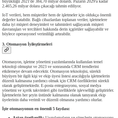
büyüklüğü 2021'de 384,70 milyar dolardı. Pazarın 2029'a kadar
2.465,26 milyar dolara çıkacağı tahmin ediliyor.
IoT verileri, hem müşteriler hem de işletmeler için oldukça önemli
değerler katabilir. Bağlı cihazlardan toplanan veriler, işletmelere
daha iyi müşteri deneyimleri ve tahminleri sağlayarak müşteri
davranışları ve tercihleri hakkında derin içgörüler sağlayabilir ve
böylece operasyonel verimliliği artırabilir.
3. Otomasyon İyileştirmeleri
Otomasyon, işletme yönetimi yazılımlarında kullanılan temel
teknoloji olmuştur ve 2023 ve sonrasında CRM trendlerini
etkilemeye devam edecektir. Otomasyon teknolojisi, sürekli
büyüyen bir ilgili kişi ve ekip üyesi listesi aracılığıyla işletmelerin
düzenli kalmasına yardımcı olmak için CRM özelliklerini sürekli
olarak geliştirmektedir. E-posta entegrasyonu, sosyal medya
yönetimi ve içerik takvimleri gibi özelliklerle işlevselliği geliştirirler.
İşletmelerin her şeyin üstünde kalmasına olanak tanıyarak ekip
üyelerinin daha verimli ve düzenli olmasına yardımcı olurlar.
İşte otomasyonun en önemli 5 faydası:
Artan üretkenlik:
Uygulamaların ve süreçlerin otomasyonu,