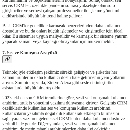
kurulumlarını ve ölçeklenmelerini kolaylaştırır. Sonuç olarak, self
servis CRM'ler, özellikle pandemi sonrası yükselişte olan solo
girişimciler ve serbest çalışan profesyoneller ile işletme yönetimi
endüstrisinde büyük bir trend haline geliyor.
Basit CRM'ler genellikle karmaşık benzerlerinden daha kullanıcı
dostudur ve bu da onları küçük işletmeler ve girişimciler için ideal
kılar. Bu sistemler uygun maliyetlidir ve karmaşık bir sisteme yatırım
yapacak zamanı veya kaynağı olmayanlar için mükemmeldir.
7. Ses ve Konuşma Arayüzü
Teknolojiyle etkileşim şeklimiz sürekli gelişiyor ve şirketler her
zaman ürünlerini daha kullanıcı dostu hale getirmenin yeni yollarını
arıyor. Son birkaç yılda, Siri ve Alexa gibi sesle etkinleştirilen
asistanlarda büyük bir artış oldu.
2023'teki en son CRM trendlerine göre, sesli ve konuşmalı kullanıcı
arabirimi artık iş yönetimi yazılımı dünyasına giriyor. Gelişmiş CRM
özelliklerinde kullanılan ses ve konuşma kullanıcı arabirimi,
kullanıcıların yazılımla doğal dili kullanarak etkileşim kurmasını
sağlayarak yazılımı geleneksel CRM'lerden daha kullanıcı dostu ve
verimli hale getirir. Diğer yandan, sesli ve konuşmalı kullanıcı
arabirimi de metin tabanlı arabirimlerden daha ilgi çekicidir.