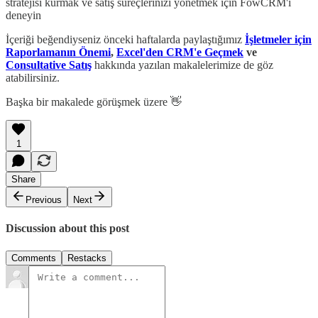
stratejisi kurmak ve satış süreçlerinizi yönetmek için FowCRM'i
deneyin
İçeriği beğendiyseniz önceki haftalarda paylaştığımız
İşletmeler için
Raporlamanın Önemi
,
Excel'den CRM'e Geçmek
ve
Consultative Satış
hakkında yazılan makalelerimize de göz
atabilirsiniz.
Başka bir makalede görüşmek üzere 👋
1
Share
Previous
Next
Discussion about this post
Comments
Restacks