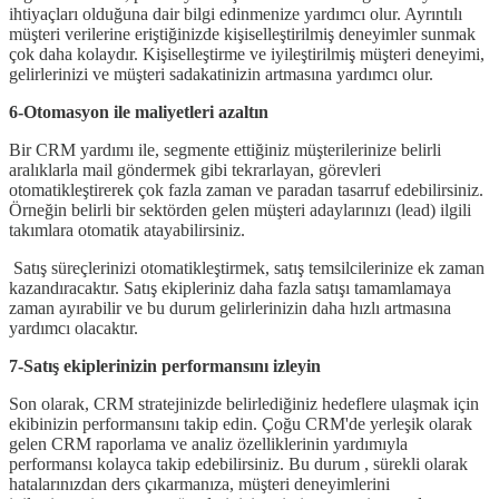
ihtiyaçları olduğuna dair bilgi edinmenize yardımcı olur. Ayrıntılı
müşteri verilerine eriştiğinizde kişiselleştirilmiş deneyimler sunmak
çok daha kolaydır. Kişiselleştirme ve iyileştirilmiş müşteri deneyimi,
gelirlerinizi ve müşteri sadakatinizin artmasına yardımcı olur.
6-Otomasyon ile maliyetleri azaltın
Bir CRM yardımı ile, segmente ettiğiniz müşterilerinize belirli
aralıklarla mail göndermek gibi tekrarlayan, görevleri
otomatikleştirerek çok fazla zaman ve paradan tasarruf edebilirsiniz.
Örneğin belirli bir sektörden gelen müşteri adaylarınızı (lead) ilgili
takımlara otomatik atayabilirsiniz.
Satış süreçlerinizi otomatikleştirmek, satış temsilcilerinize ek zaman
kazandıracaktır. Satış ekipleriniz daha fazla satışı tamamlamaya
zaman ayırabilir ve bu durum gelirlerinizin daha hızlı artmasına
yardımcı olacaktır.
7-Satış ekiplerinizin performansını izleyin
Son olarak, CRM stratejinizde belirlediğiniz hedeflere ulaşmak için
ekibinizin performansını takip edin. Çoğu CRM'de yerleşik olarak
gelen CRM raporlama ve analiz özelliklerinin yardımıyla
performansı kolayca takip edebilirsiniz. Bu durum , sürekli olarak
hatalarınızdan ders çıkarmanıza, müşteri deneyimlerini