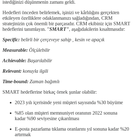
istediğinizi düşünmenin zamanı geldi.
Hedefleri önceden belirlemek, işinizi ve kârlılığını gerçekten
etkileyen özelliklere odaklanmanızı sağladığından, CRM
stratejinizin çok önemli bir parçasıdır. CRM ekibiniz için SMART
hedeflerini tanımlayın. "
SMART"
, aşağıdakilerin kısaltmasıdır:
Specific:
belirli bir çerçeveye sahip , kesin ve apaçık
Measurable:
Ölçülebilir
Achievable:
Başarılabilir
Relevant:
konuyla ilgili
Time-bound:
Zaman bağımlı
SMART hedeflerine birkaç örnek şunlar olabilir:
2023 yılı içerisinde yeni müşteri sayısında %30 büyüme
%85 olan müşteri memnuniyet oranının 2022 sonuna
kadar %90 seviyesine çıkarılması
E-posta pazarlama tıklama oranlarını yıl sonuna kadar %20
artırmak