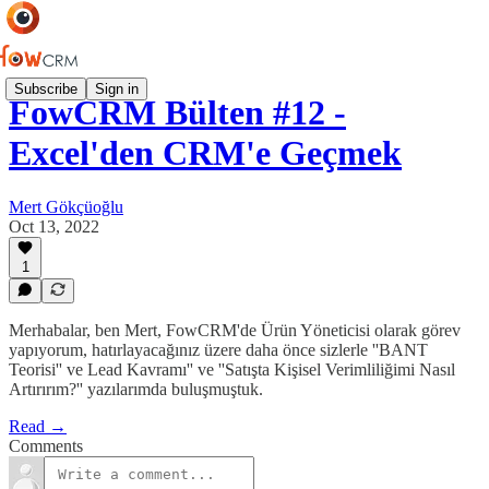
Subscribe
Sign in
FowCRM Bülten #12 -
Excel'den CRM'e Geçmek
Mert Gökçüoğlu
Oct 13, 2022
1
Merhabalar, ben Mert, FowCRM'de Ürün Yöneticisi olarak görev
yapıyorum, hatırlayacağınız üzere daha önce sizlerle ''BANT
Teorisi'' ve Lead Kavramı'' ve ''Satışta Kişisel Verimliliğimi Nasıl
Artırırım?'' yazılarımda buluşmuştuk.
Read →
Comments