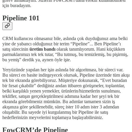
görev almaktayım. Sizlerin FowCRM'i daha efektif kullanabilmesi
için buradayım.
Pipeline 101
CRM kullanıcısı olmasanız bile, aslında çok duyduğunuz ama belki
yine de yabancı olduğunuz bir terim “Pipeline”... Ben Pipeline’ı
satış sürecinin
üretim bandı
olarak tanımlıyorum. Hani küçükken
parmaklarımızı tek tek tutar, “Bu tutmuş, bu temizlemiş, bu pişirmiş,
bu yemiş” derdik ya, aynen öyle işte.
Yeryüzünde yapılan her işin aslında bir algoritması, bir süreci var.
Bu süreci en basite indirgeyecek olursak, Pipeline üzerinde tüm akışı
tek bir ekranda görebiliyoruz. Müşteriye dokunarak, “Evet buradan
bir fırsat çıkabilir” dediğiniz andan itibaren görüşmeler, toplantılar,
belki karşılıklı yenen yemekler, ürünlerin/hizmetlerin sunulması,
teklifler, satışın gerçekleştirilmesi adımına kadar her şeyi tek bir
ekranda görebilmeniz mümkün. Bu adımlar tamamen sizin iş
akışınıza göre şekillenebilir, süreç ister 10 adım ister 3 adımdan
oluşabilir. Bu sayede iyi kurgulanmış bir Pipeline ile satış
hedeflerinizin meyvelerini toplamaya başlayabilirsiniz.
FowCRM’de Pipeline