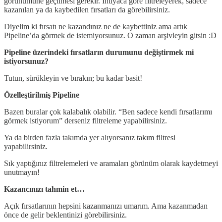
görünümüne geçilmesi gerekir. İhtiyaca göre filtreleyerek, sadece
kazanılan ya da kaybedilen fırsatları da görebilirsiniz.
Diyelim ki fırsatı ne kazandınız ne de kaybettiniz ama artık
Pipeline’da görmek de istemiyorsunuz. O zaman arşivleyin gitsin :D
Pipeline üzerindeki fırsatların durumunu değiştirmek mi
istiyorsunuz?
Tutun, sürükleyin ve bırakın; bu kadar basit!
Özelleştirilmiş Pipeline
Bazen buralar çok kalabalık olabilir. “Ben sadece kendi fırsatlarımı
görmek istiyorum” derseniz filtreleme yapabilirsiniz.
Ya da birden fazla takımda yer alıyorsanız takım filtresi
yapabilirsiniz.
Sık yaptığınız filtrelemeleri ve aramaları görünüm olarak kaydetmeyi
unutmayın!
Kazancınızı tahmin et…
Açık fırsatlarının hepsini kazanmanızı umarım. Ama kazanmadan
önce de gelir beklentinizi görebilirsiniz.